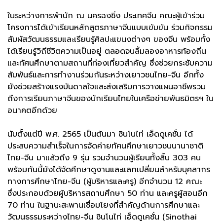
ในระหว่างการพำนัก ณ นครฉงชิ่ง ประเทศจีน คณะผู้เข้าร่วม
โครงการได้เข้าเรียนหลักสูตรภาษาจีนแบบเข้มข้น ร่วมกิจกรรม
สัมผัสวัฒนธรรมและเรียนรู้ศิลปะแขนงต่างๆ ของจีน พร้อมทั้ง
ได้เรียนรู้วิถีชีวิตความเป็นอยู่ ตลอดจนลิ้มลองอาหารท้องถิ่น
และทัศนศึกษาตามสถานที่ท่องเที่ยวสำคัญ ซึ่งช่วยกระชับความ
สัมพันธ์และการทำงานร่วมกันระหว่างเยาวชนไทย-จีน อีกทั้ง
ยังช่วยสร้างแรงบันดาลใจและส่งเสริมการวางแผนอาชีพรวม
ถึงการเรียนภาษาจีนของนักเรียนไทยในเครือข่ายพันธมิตรฯ ใน
อนาคตอีกด้วย
นับตั้งแต่ปี พ.ศ. 2565 เป็นต้นมา ซินโนไท่ เอ็ดดูเคชั่น ได้
ประสบความสำเร็จในการจัดค่ายทัศนศึกษาเยาวชนนานาชาติ
ไทย-จีน มาแล้วถึง 9 รุ่น รวมจำนวนผู้เรียนทั้งสิ้น 303 คน
พร้อมกันนี้ยังได้จัดศึกษาดูงานและแลกเปลี่ยนสำหรับบุคลากร
ทางการศึกษาไทย-จีน (ผู้บริหารและครู) อีกจำนวน 12 คณะ
ซึ่งประกอบด้วยผู้บริหารสถานศึกษา 50 ท่าน และครูผู้สอนอีก
70 ท่าน ในฐานะสะพานเชื่อมโยงที่สำคัญด้านการศึกษาและ
วัฒนธรรมระหว่างไทย-จีน ซินโนไท่ เอ็ดดูเคชั่น (Sinothai