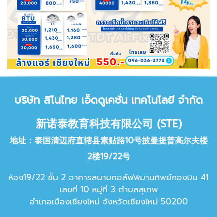
บริษัท สิโนไทย เอ็ด
ดูเคชั่น เทคโนโลยี จำกัด
新诺泰教育科技有限公司 (STE)
地址：泰国清迈府直辖县素贴路10号披曼提普高尔夫楼
2楼19/22号
ห้อง19/22 ชั้น 2 อาคารสนามกอล์ฟพิมานทิพย์กองบิน 41
เลขที่ 10 หมู่ที่ 3 ตำบลสุเทพ
อำเภอเมืองเชียงใหม่ จังหวัดเชียง
ใหม่ 50200