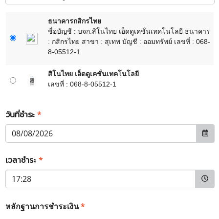
ธนาคารกสิกรไทย
ชื่อบัญชี : บจก.สิโนไทย เอ็ดดูเคชั่นเทคโนโลยี ธนาคาร
: กสิกรไทย สาขา : สุเทพ บัญชี : ออมทรัพย์ เลขที่ : 068-
8-05512-1
สิโนไทย เอ็ดดูเคชั่นเทคโนโลยี
เลขที่ : 068-8-05512-1
วันที่ชำระ
*
เวลาชำระ
*
หลักฐานการชำระเงิน
*