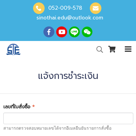
052-009-578
sinothai.edu@outlook.com
แจ้งการชำระเงิน
เลขที่ใบสั่งซื้อ
*
สามารถตรวจสอบหมายเลขได้จากอีเมลยืนยันรายการสั่งซื้อ