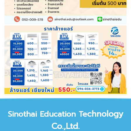
chnology
Sinothai Education Te
Co.,Ltd.