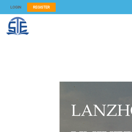
LOGIN
REGISTER