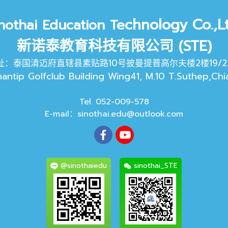
chnology Co.,Lt
nothai Education Te
新诺泰教育科技有限公司 (STE)
址：泰国清迈府直辖县素贴路10号披曼提普高尔夫楼2楼19/2
antip Golfclub Building Wing41, M.10 T.Suthep,Ch
Tel. 052-009-578
E-mail：
sinothai.edu@outlook.com
@sinothaiedu
sinothai_STE