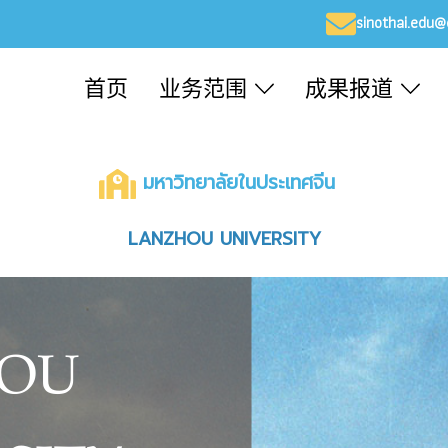
sinothai.edu
首页
业务范围
成果报道
มหาวิทยาลัยในประเทศจีน
LANZHOU UNIVERSITY