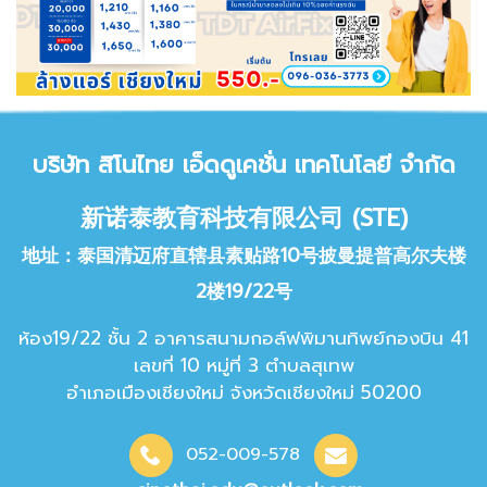
บริษัท สิโนไทย เอ็ด
ดูเคชั่น เทคโนโลยี จำกัด
新诺泰教育科技有限公司 (STE)
地址：泰国清迈府直辖县素贴路10号披曼提普高尔夫楼
2楼19/22号
ห้อง19/22 ชั้น 2 อาคารสนามกอล์ฟพิมานทิพย์กองบิน 41
เลขที่ 10 หมู่ที่ 3 ตำบลสุเทพ
อำเภอเมืองเชียงใหม่ จังหวัดเชียง
ใหม่ 50200
052-009-578