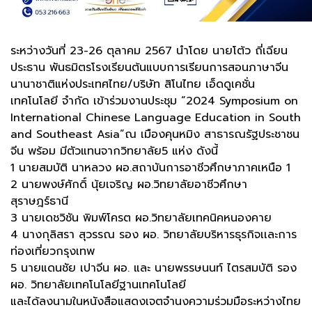
ระหว่างวันที่ 23-26 ตุลาคม 2567 นำโดย นายโต้ว ถี่เฉียน
ประธาน พันธมิตรโรงเรียนต้นแบบการเรียนการสอนภาษาจีน
นานาชาติแห่งประเทศไทย/บริษัท สิโนไทย เอ็ดดูเคชั่น
เทคโนโลยี จำกัด เข้าร่วมงานประชุม “2024 Symposium on
International Chinese Language Education in South
and Southeast Asia”ณ เมืองคุนหมิง สาธารณรัฐประชาชน
จีน พร้อม มีตัวแทนจากวิทยาลัย5 แห่ง ดังนี้
1 นายสมบัติ นาหลวง ผอ.สถาบันการอาชีวศึกษาภาคเหนือ 1
2 นายพงษ์ศักดิ์ นุ้ยเจริญ ผอ.วิทยาลัยอาชีวศึกษา
สุราษฎร์ธานี
3 นายเดชวิชัน พิมพ์โครต ผอ.วิทยาลัยเทคนิคหนองคาย
4 นางกุลิสรา สุวรรณ รอง ผอ. วิทยาลัยบริหารธุรกิจเเละการ
ท่องเที่ยวกรุงเทพ
5 นายแดนชัย เปาจีน ผอ. และ นายพรรษนนท์ ไตรสมบัติ รอง
ผอ. วิทยาลัยเทคโนโลยีฐานเทคโนโลยี
และได้ลงนามในหนังสือแสดงเจตจำนงความร่วมมือระหว่างไทย