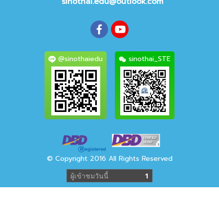
sinothai.edu@outlook.com
@sinothaiedu
sinothai_STE
© Copyright 2016 All Rights Reserved
ผู้เข้าชมวันนี้
1