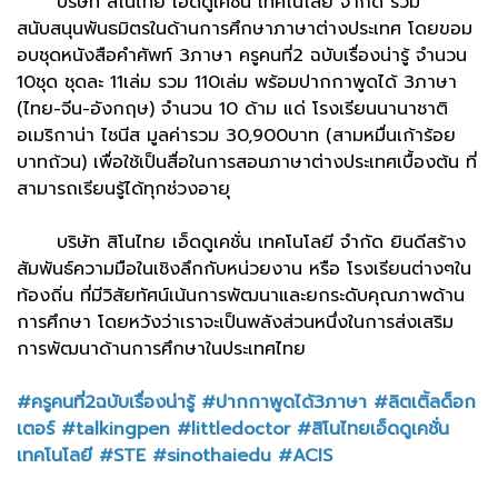
บริษัท สิโนไทย เอ็ดดูเคชั่น เทคโนโลยี จำกัด ร่วม
สนับสนุนพันธมิตรในด้านการศึกษาภาษาต่างประเทศ โดยขอม
อบชุดหนังสือคำศัพท์ 3ภาษา ครูคนที่2 ฉบับเรื่องน่ารู้ จำนวน
10ชุด ชุดละ 11เล่ม รวม 110เล่ม พร้อมปากกาพูดได้ 3ภาษา
(ไทย-จีน-อังกฤษ) จำนวน 10 ด้าม แด่ โรงเรียนนานาชาติ
อเมริกาน่า ไชนีส มูลค่ารวม 30,900บาท (สามหมื่นเก้าร้อย
บาทถ้วน) เพื่อใช้เป็นสื่อในการสอนภาษาต่างประเทศเบื้องต้น ที่
สามารถเรียนรู้ได้ทุกช่วงอายุ
บริษัท สิโนไทย เอ็ดดูเคชั่น เทคโนโลยี จำกัด ยินดีสร้าง
สัมพันธ์ความมือในเชิงลึกกับหน่วยงาน หรือ โรงเรียนต่างๆใน
ท้องถิ่น ที่มีวิสัยทัศน์เน้นการพัฒนาและยกระดับคุณภาพด้าน
การศึกษา โดยหวังว่าเราจะเป็นพลังส่วนหนึ่งในการส่งเสริม
การพัฒนาด้านการศึกษาในประเทศไทย
#ครูคนที่2ฉบับเรื่องน่ารู้ #ปากกาพูดได้3ภาษา #ลิตเติ้ลด็อก
เตอร์ #talkingpen #littledoctor #สิโนไทยเอ็ดดูเคชั่น
เทคโนโลยี #STE #sinothaiedu #ACIS