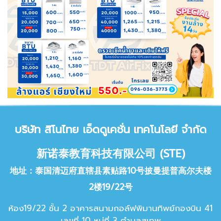
บริษัท สิโนไทย เอ็ด
ดูเคชั่น เทคโนโลยี จำกัด
新诺泰教育科技有限公司 (STE)
地址：泰国清迈府直辖县素贴路10号披曼提普高尔夫楼
2楼19/22号
ห้อง19/22 ชั้น 2 อาคารสนามกอล์ฟพิมานทิพย์กองบิน 41
เลขที่ 10 หมู่ที่ 3 ตำบลสุเทพ