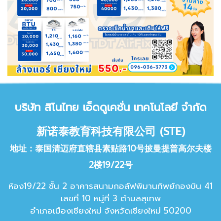
บริษัท สิโนไทย เอ็ด
ดูเคชั่น เทคโนโลยี จำกัด
新诺泰教育科技有限公司 (STE)
地址：泰国清迈府直辖县素贴路10号披曼提普高尔夫楼
2楼19/22号
ห้อง19/22 ชั้น 2 อาคารสนามกอล์ฟพิมานทิพย์กองบิน 41
เลขที่ 10 หมู่ที่ 3 ตำบลสุเทพ
อำเภอเมืองเชียงใหม่ จังหวัดเชียง
ใหม่ 50200