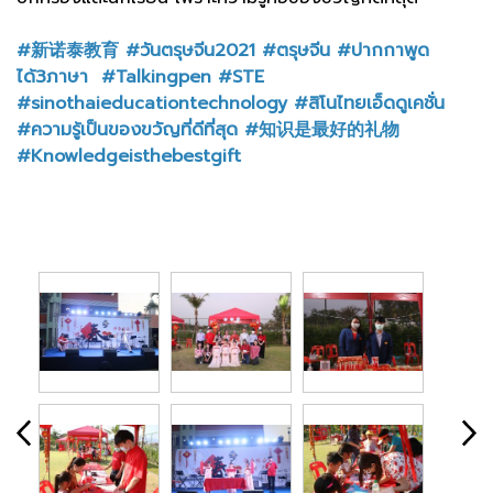
#新诺泰教育 #วันตรุษจีน2021 #ตรุษจีน #ปากกาพูด
ได้3ภาษา ​ #Talkingpen #STE
#sinothaieducationtechnology #สิโนไทยเอ็ดดูเคชั่น
#ความรู้เป็นของขวัญที่ดีที่สุด #知识是最好的礼物
#Knowledgeisthebestgift