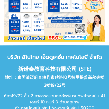
บริษัท สิโนไทย เอ็ด
ดูเคชั่น เทคโนโลยี จำกัด
新诺泰教育科技有限公司 (STE)
地址：泰国清迈府直辖县素贴路10号披曼提普高尔夫楼
2楼19/22号
ห้อง19/22 ชั้น 2 อาคารสนามกอล์ฟพิมานทิพย์กองบิน 41
เลขที่ 10 หมู่ที่ 3 ตำบลสุเทพ
อำเภอเมืองเชียงใหม่ จังหวัดเชียง
ใหม่ 50200