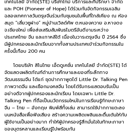
เทคโนโลยี จำกัด(STE) บริษัทไทม์ บริการและที่ปรึกษา จำกัด
และ POH (Pioneer of Hope) ได้ร่วมกันจัดกิจกรรมเฉลิม
ฉลองเทศกาลวันตรุษจีนร่วมกับชุมชนในพื้นที่ใกล้เคียง ณ ห้อง
สมุด “เสี่ยวซูฝาง” หมู่บ้านเวิลด์คัพ ต.หนองควาย อ.หางดง
จ.เชียงใหม่ เพื่อส่งเสริมสัมพันธไมตรีอันดีงามระหว่าง
ประเทศไทย จีน และเกาหลีใต้ เนื่องในวาระตรุษจีน ปี 2564 ซึ่ง
มีผู้ปกครองและนักเรียนจากทั้งสามประเทศเข้าร่วมกิจกรรมใน
ครั้งนี้เกือบ 200 คน
โดยบริษัท สิโนไทย เอ็ดดูเคชั่น เทคโนโลยี จำกัด(STE) ได้
จัดแสดงผลิตภัณฑ์ด้านการศึกษาและของที่ระลึกทาง
วัฒนธรรมจีน ได้แก่ ชุดปากกาพูดได้ Little Dr. Talking Pen
ภาพวาดจีน และเชือกมงคลจีน โดยได้รับกระแสตอบรับเป็น
อย่างดีจากผู้ปกครองและนักเรียน โดยเฉพาะ Little Dr.
Talking Pen ที่ถือเป็นนวัตกรรมใหม่ในการเรียนรู้ทักษะภาษา
จีน – ไทย – อังกฤษ พิมพ์สีทั้งเล่ม สามารถใช้ปากกาแตะลง
บนหนังสือเพื่อฟังเสียง สร้างความเพลิดเพลินและตื่นเต้นให้กับ
ผู้ใช้งานเป็นอย่างมาก ทำให้ผู้ปกครองรู้สึกมั่นใจในทักษะภาษา
ของบุตรหลานและเรียนรู้ไปพร้อมกัน