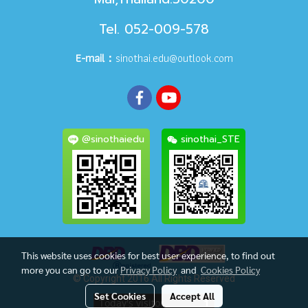
Tel. 052-009-578
E-mail：
sinothai.edu@outlook.com
@sinothaiedu
sinothai_STE
This website uses cookies for best user experience, to find out
more you can go to our
Privacy Policy
and
Cookies Policy
© Copyright 2016 All Rights Reserved
Set Cookies
Accept All
Today's visitor
1