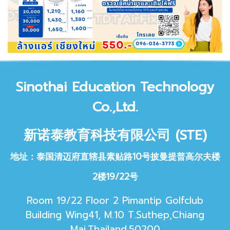
Sinothai Educat
ion Technology
Co.,Ltd.
新诺泰教育科技
有限公司 (STE)
地址：泰国清迈府直辖县素贴路10号披曼提普高尔夫楼
2楼19/22号
Room 19/22 Floor 2 Pimantip Golfclub
Building Wing41, M.10 T.Suthep,Chiang
Mai,Thailand.50200