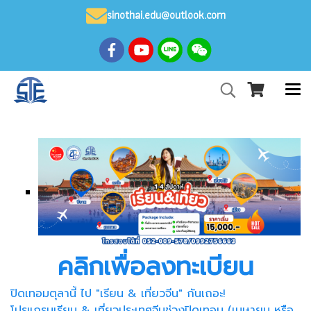
sinothai.edu@outlook.com
คลิกเพื่อลงทะเบียน
ปิดเทอมตุลานี้ ไป "เรียน & เที่ยวจีน" กันเถอะ!
โปรแกรมเรียน & เที่ยวประเทศจีนช่วงปิดเทอม (เมษายน หรือ