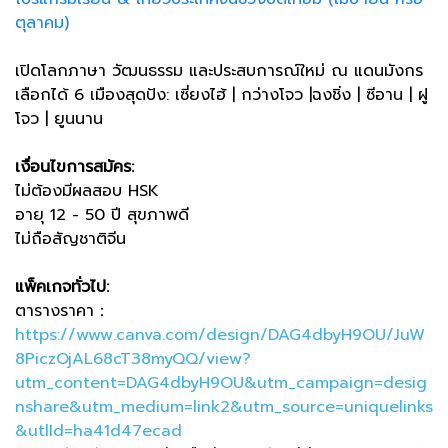
ตุลาคม)
เปิดโลกภาษา วัฒนธรรม และประสบการณ์ใหม่ ณ แดนมังกร
เลือกได้ 6 เมืองสุดปัง: เซี่ยงไฮ้ | กว่างโจว |ฉงชิ่ง | ซีอาน | ฝู
โจว | ยูนนาน
เงื่อนไขการสมัคร:
ไม่ต้องมีผลสอบ HSK
อายุ 12 - 50 ปี สุขภาพดี
ไม่ถือสัญชาติจีน
แพ็คเกจทั่วไป:
ตารางราคา：
https://www.canva.com/design/DAG4dbyH9OU/JuW
8PiczOjAL68cT38myQQ/view?
utm_content=DAG4dbyH9OU&utm_campaign=desig
nshare&utm_medium=link2&utm_source=uniquelinks
&utlId=ha41d47ecad