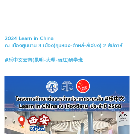
2024 Learn in China
ณ เมืองยูนนาน 3 เมือง(คุนหมิง-ต้าหลี่-ลี่เจียง) 2 สัปดาห์
#乐中文云南(昆明-大理-丽江)研学班