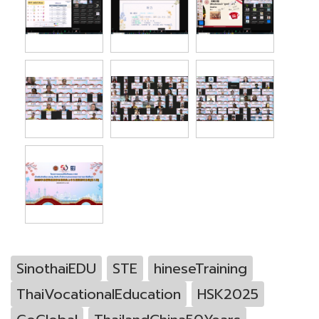
SinothaiEDU
STE
hineseTraining
ThaiVocationalEducation
HSK2025