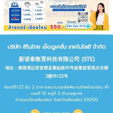
บริษัท สิโนไทย เอ็ด
ดูเคชั่น เทคโนโลยี จำกัด
新诺泰教育科技有限公司 (STE)
地址：泰国清迈府直辖县素贴路10号披曼提普高尔夫楼
2楼19/22号
ห้อง19/22 ชั้น 2 อาคารสนามกอล์ฟพิมานทิพย์กองบิน 41
เลขที่ 10 หมู่ที่ 3 ตำบลสุเทพ
อำเภอเมืองเชียงใหม่ จังหวัดเชียง
ใหม่ 50200