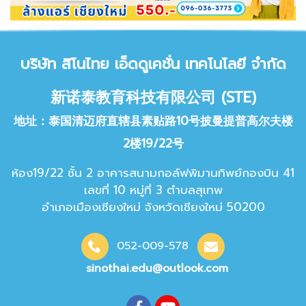
บริษัท สิโนไทย เอ็ด
ดูเคชั่น เทคโนโลยี จำกัด
新诺泰教育科技有限公司 (STE)
地址：泰国清迈府直辖县素贴路10号披曼提普高尔夫楼
2楼19/22号
ห้อง19/22 ชั้น 2 อาคารสนามกอล์ฟพิมานทิพย์กองบิน 41
เลขที่ 10 หมู่ที่ 3 ตำบลสุเทพ
อำเภอเมืองเชียงใหม่ จังหวัดเชียง
ใหม่ 50200
052-009-578
sinothai.edu@outlook.com