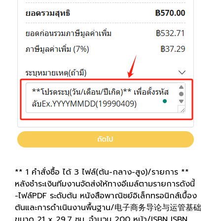
** 1 คำสั่งซื้อ ได้ 3 ไฟล์(ต้น-กลาง-สูง)/รายการ **
หลังชำระเงินทีมงานจัดส่งให้ทางอีเมล์ตามรายการดังนี้
-ไฟล์PDF ระดับต้น หนังสือพาณิชย์อิเล็กทรอนิกส์เบื้อง
ต้นและการดำเนินงานพื้นฐาน/电子商务导论与运管基础
ขนาด 21 x 29.7 ซม. จำนวน 200 หน้า/ISBN ISBN