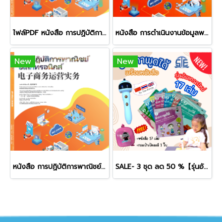
ไฟล์PDF หนังสือ การปฏิบัติการพาณิชย์อิเล็กทรอนิกส์ (เล่มต้น)หนังสือพาณิชย์อิเล็กทรอนิกส์เบื้องต้นและการดำเนินงานพื้นฐาน
หนังสือ การดำเนินงานข้อมูลพาณิชย์อิเล็กทรอนิกส์
New
New
หนังสือ การปฏิบัติการพาณิชย์อิเล็กทรอนิกส์ (เล่มกลาง)
SALE- 3 ชุด ลด 50 %【รุ่นอัพเกรด】 ชุดหนังสือปากกาพูดได้ 3 ภาษา จีน-ไทย-อังกฤษ ครูคนที่ 2 Click Talking Pen for Junior