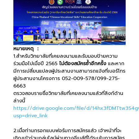
หมายเหตุ ：
1.สำหรับวิทยาลัยที่เคยลงนามและรับมอบป้ายความ
ร่วมมือไปเมื่อปี 2565
ไม่ต้องสมัครซ้ำอีกครั้ง
และหาก
มีการเปลี่ยนแปลงผู้ประสานงานสามารถแจ้งที่เบอร์โทร
ผู้ประสานงานโครงการ 052-009-578/099-275-
6663
ตรวจสอบรายชื่อวิทยาลัยที่เคยลงนามแล้วที่ลิงก์ด้าน
ล่างนี้
https://drive.google.com/file/d/14hx3fDMTtw3S4
usp=drive_link
2.เมื่อท่านกรอกแบบฟอร์มการสมัครแล้ว เจ้าหน้าที่จะ
เชิญเข้าร่วมกลุ่มไลน์ผ่านทางอีเมล์ที่ได้ระบุในการสมัคร