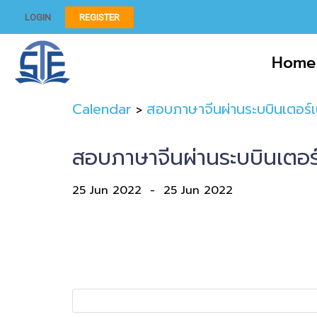
LOGIN
REGISTER
Home
Calendar
สอบภาษาจีนผ่านระบบินเตอร์เ
>
สอบภาษาจีนผ่านระบบินเตอร
25 Jun 2022
-
25 Jun 2022