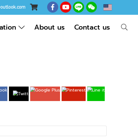
EN
@outlook.com
cation
About us
Contact us