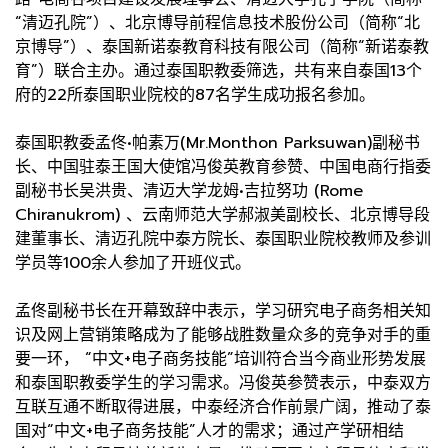
“清迈孔院”）、北京博导前程信息技术股份公司（简称“北
京博导”）、泰国新诺泰教育科技有限公司（简称“新诺泰教
育”）联合主办。通过泰国职教委筛选，共有来自泰国13个
府的22所泰国职业院校的87名学生成功报名参加。
泰国职教委孟佟•帕素万(Mr.Monthon Parksuwan)副秘书
长、中国驻泰王国大使馆冯俊英教育参赞、中国电商行指委
副秘书长吴洪贵、清迈大学龙姆•吉拉努功 (Rome
Chiranukrom) 、云南师范大学郝淑美副校长、北京博导段
建董事长、清迈孔院中泰方院长、泰国职业院校教师及参训
学员等100余人参加了开班仪式。
孟佟副秘书长在开幕致辞中表示，学习研究电子商务相关知
识及网上营销策略成为了能够战胜数量众多的竞争对手的重
要一环， “中文+电子商务技能”培训符合当今商业形势发展
和泰国职教委学生的学习需求。冯俊英参赞表示，中泰双方
互联互通不断取得进展，中泰经济合作前景广阔，推动了泰
国对“中文+电子商务技能”人才的需求；通过产学研相结