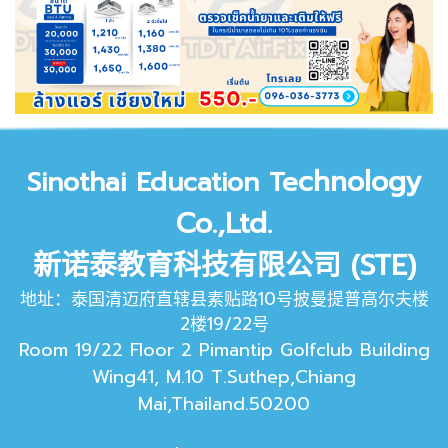
chnology
Sinothai Education Te
Co.,Ltd.
新诺泰教育科技有限公司 (STE)
地址：泰国清迈府直辖县素贴路10号披曼提普高尔夫楼
2楼19/22号
Room 19/22 Floor 2 Pimantip Golfclub Building
Wing41, M.10 T.Suthep,Chiang
Mai,Thailand.50200