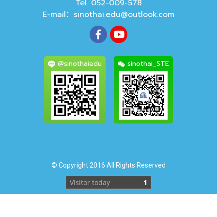
Tel. 052-009-578
E-mail：
sinothai.edu@outlook.com
@sinothaiedu
sinothai_STE
© Copyright 2016 All Rights Reserved
Visitor today
1