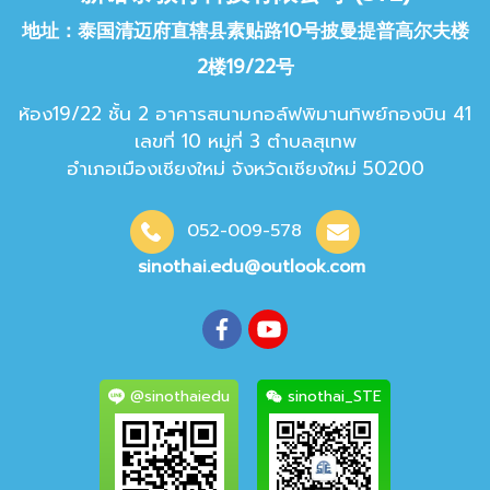
地址：泰国清迈府直辖县素贴路10号披曼提普高尔夫楼
2楼19/22号
ห้อง19/22 ชั้น 2 อาคารสนามกอล์ฟพิมานทิพย์กองบิน 41
เลขที่ 10 หมู่ที่ 3 ตำบลสุเทพ
อำเภอเมืองเชียงใหม่ จังหวัดเชียง
ใหม่ 50200
052-009-578
sinothai.edu@outlook.com
@sinothaiedu
sinothai_STE