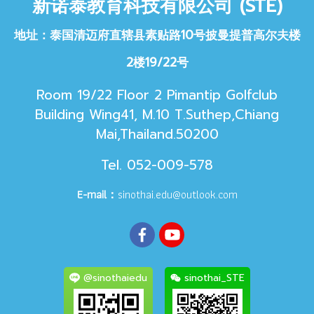
新诺泰教育科技
有限公司 (STE)
地址：泰国清迈府直辖县素贴路10号披曼提普高尔夫楼
2楼19/22号
Room 19/22 Floor 2 Pimantip Golfclub
Building Wing41, M.10 T.Suthep,Chiang
Mai,Thailand.50200
Tel. 052-009-578
E-mail：
sinothai.edu@outlook.com
@sinothaiedu
sinothai_STE