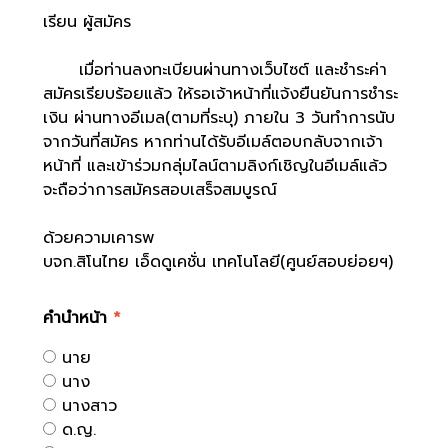
เรียน ผู้สมัคร
เมื่อท่านลงทะเบียนผ่านทางเว็บไซต์ และชำระค่า
สมัครเรียบร้อยแล้ว ให้รอเจ้าหน้าที่แจ้งยืนยันการชำระ
เงิน ผ่านทางอีเมล(ตามที่ระบุ) ภายใน 3 วันทำการนับ
จากวันที่สมัคร หากท่านได้รับอีเมล์ตอบกลับจากเจ้า
หน้าที่ และเข้าร่วมกลุ่มไลน์ตามลิงก์เชิญในอีเมล์แล้ว
จะถือว่าการสมัครสอบเสร็จสมบูรณ์
ด้วยความเคารพ
บจก.สิโนไทย เอ็ดดูเคชั่น เทคโนโลยี(ศูนย์สอบย่อยฯ)
คำนำหน้า
*
นาย
นาง
นางสาว
ด.ญ.