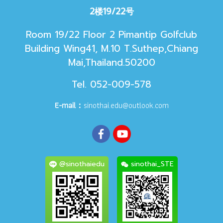
2楼19/22号
Room 19/22 Floor 2 Pimantip Golfclub
Building Wing41, M.10 T.Suthep,Chiang
Mai,Thailand.50200
Tel. 052-009-578
E-mail：
sinothai.edu@outlook.com
@sinothaiedu
sinothai_STE