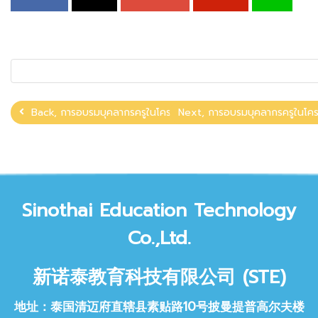
Next, การอบรมบุคลากรครูในโคร
Back, การอบรมบุคลากรครูในโคร
Sinothai Educat
ion Technology
Co.,Ltd.
新诺泰教育科技
有限公司 (STE)
地址：泰国清迈府直辖县素贴路10号披曼提普高尔夫楼