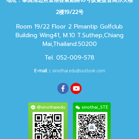
2楼19/22号
Room 19/22 Floor 2 Pimantip Golfclub
Building Wing41, M.10 T.Suthep,Chiang
Mai,Thailand.50200
Tel. 052-009-578
E-mail：
sinothai.edu@outlook.com
@sinothaiedu
sinothai_STE