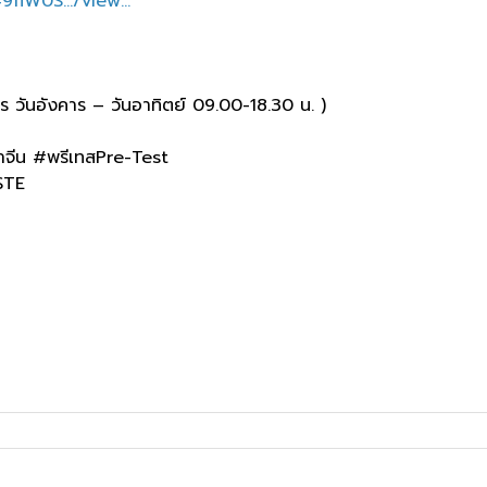
flW0S.../view...
ันอังคาร – วันอาทิตย์ 09.00-18.30 น. )
จีน #พรีเทสPre-Test
STE