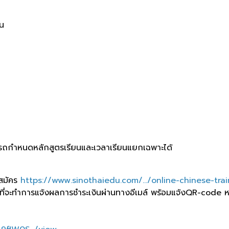
ีน
ามารถกำหนดหลักสูตรเรียนและเวลาเรียนแยกเฉพาะได้
รสมัคร
https://www.sinothaiedu.com/.../online-chinese-train
หน้าที่จะทำการแจ้งผลการชำระเงินผ่านทางอีเมล์ พร้อมแจ้งQR-cod