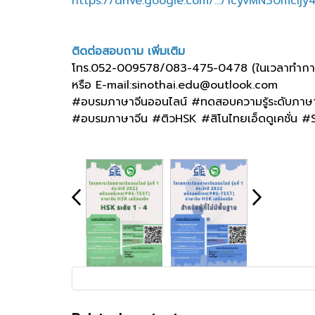
https://drive.google.com/.../1cyvMN30mcijy49
ติดต่อสอบถาม เพิ่มเติม
โทร.052-009578/083-475-0478 (ในเวลาทำการ ว
หรือ E-mail:sinothai.edu@outlook.com
#อบรมภาษาจีนออนไลน์ #ทดสอบความรู้ระดับภาษา
#อบรมภาษาจีน #ติวHSK #สิโนไทยเอ็ดดูเคชั่น #