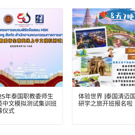
025年泰国职教委师生
体验世界 |泰国清迈
英中文模拟测试集训班
研学之旅开班报名啦
幕仪式