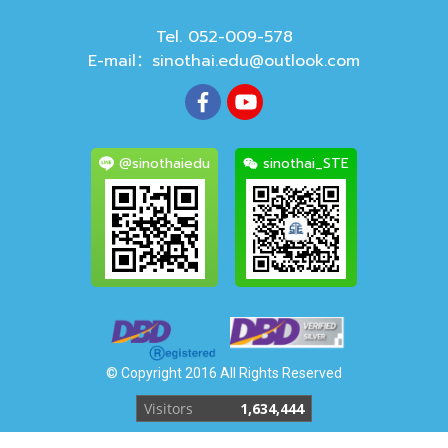
Tel. 052-009-578
E-mail：
sinothai.edu@outlook.com
@sinothaiedu
sinothai_STE
© Copyright 2016 All Rights Reserved
Visitors
1,634,444