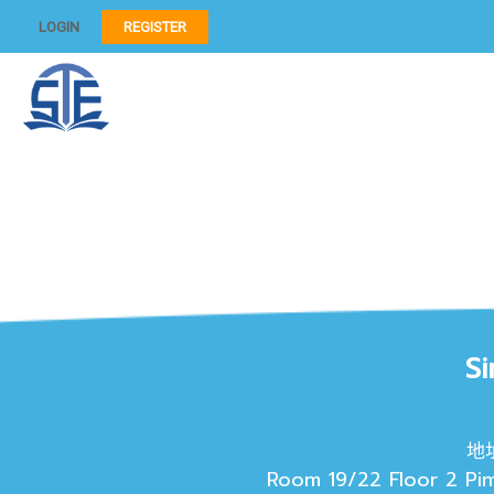
LOGIN
REGISTER
Si
地
Room 19/22 Floor 2 Pim