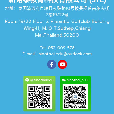
地址：泰国清迈府直辖县素贴路10号披曼提普高尔夫楼
2楼19/22号
Room 19/22 Floor 2 Pimantip Golfclub Building
Wing41, M.10 T.Suthep,Chiang
Mai,Thailand.50200
Tel. 052-009-578
E-mail：
sinothai.edu@outlook.com
@sinothaiedu
sinothai_STE